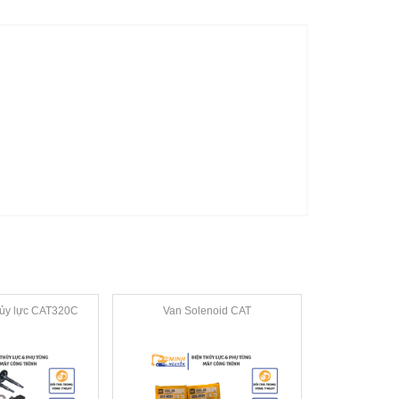
hủy lực CAT320C
Van Solenoid CAT
Lỗi kỹ khí th