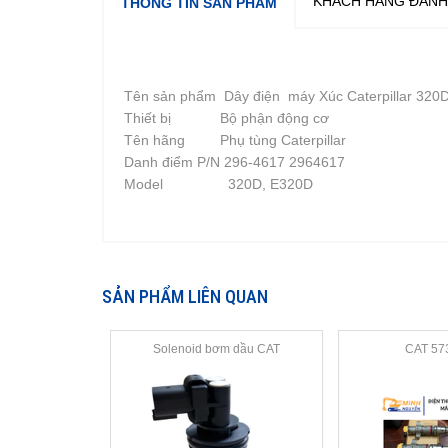
KHÁCH HÀNG ĐÁNH
THÔNG TIN SẢN PHẨM
Tên sản phẩm
Dây điện máy Xúc Caterpillar 320
Thiết bị
Bộ phận động cơ
Tên hãng
Phụ tùng Caterpillar
Danh điểm P/N
296-4617 2964617
Model
320D, E320D
SẢN PHẨM LIÊN QUAN
Solenoid bơm dầu CAT
CAT 57