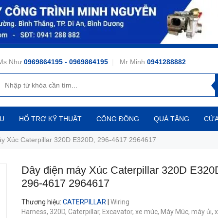
Ms Như
0969864195
- 0969864195
|
Mr Minh
0941288882
ỆU
HỔ TRỢ KỸ THUẬT
CỘNG ĐỒNG
QUÀ TẶNG
CỬA
y Xúc Caterpillar 320D E320D, 296-4617 2964617
Dây điện máy Xúc Caterpillar 320D E320
296-4617 2964617
Thương hiệu
:
CATERPILLAR
|
Wiring
Harness,
320D,
Caterpillar,
Excavator,
xe múc,
Máy Múc,
máy ủi,