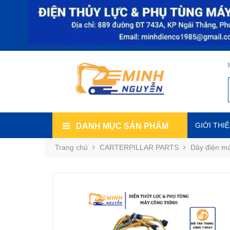
GIỚI THI
DANH MỤC SẢN PHẨM
Trang chủ
CARTERPILLAR PARTS
Dây điện má