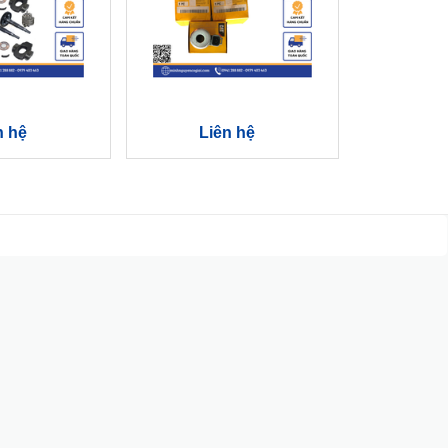
n hệ
Liên hệ
Li