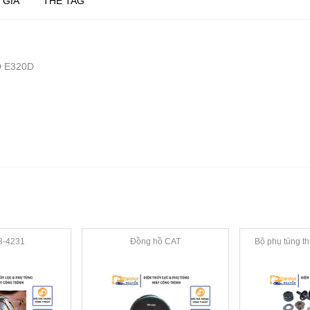
 GIÁ
THẺ TAG
D E320D
3-4231
Đồng hồ CAT
Bộ phụ tùng t